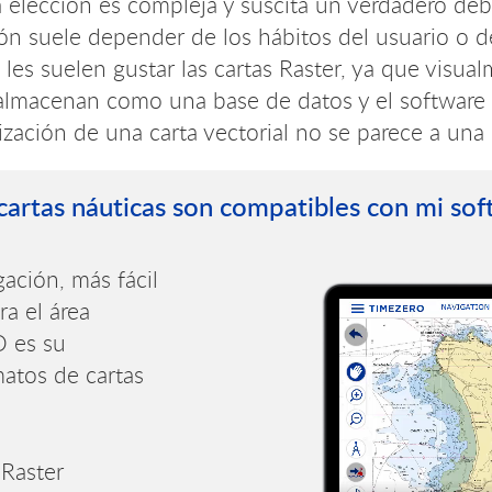
 elección es compleja y suscita un verdadero debat
ción suele depender de los hábitos del usuario o d
l les suelen gustar las cartas Raster, ya que visu
e almacenan como una base de datos y el software
lización de una carta vectorial no se parece a una
cartas náuticas son compatibles con mi sof
ación, más fácil
ra el área
O es su
atos de cartas
Raster