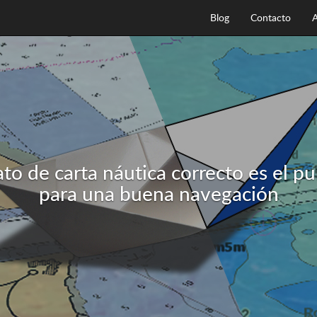
Blog
Contacto
A
ato de carta náutica correcto es el p
para una buena navegación