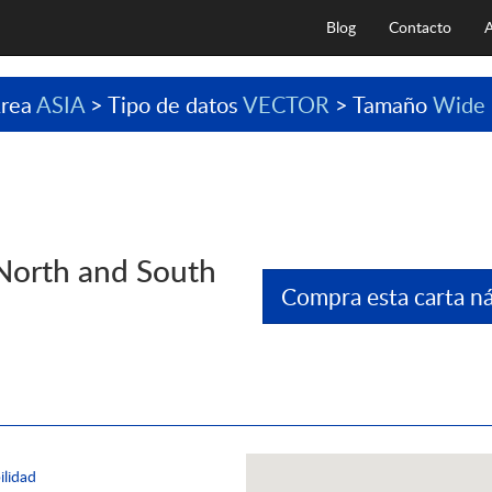
Blog
Contacto
A
rea
ASIA
> Tipo de datos
VECTOR
> Tamaño
Wide
North and South
Compra esta carta ná
ilidad