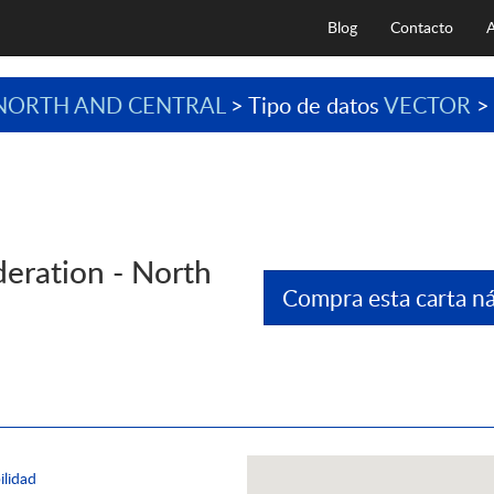
Blog
Contacto
A
NORTH AND CENTRAL
> Tipo de datos
VECTOR
>
deration - North
Compra esta carta ná
ilidad