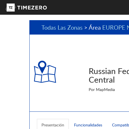
Todas Las Zonas
> Área
EUROPE 
Russian Fe
Central
Por MapMedia
Presentación
Funcionalidades
Compatib