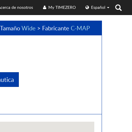
cerca de nosotros
My TIMEZERO
Español
 Tamaño
Wide
> Fabricante
C-MAP
utica