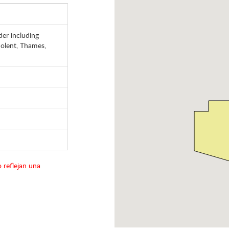
er including
Solent, Thames,
 reflejan una