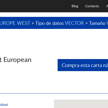
Blog
Contacto
A
UROPE WEST
> Tipo de datos
VECTOR
> Tamaño
t European
Compra esta carta ná
ilidad