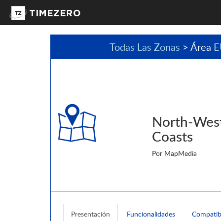
Todas Las Zonas
> Área
E
North-Wes
Coasts
Por MapMedia
Presentación
Funcionalidades
Compatib