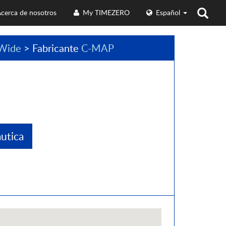
cerca de nosotros
My TIMEZERO
Español
Wide
> Fabricante
C-MAP
utica