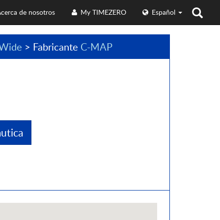
cerca de nosotros
My TIMEZERO
Español
Wide
> Fabricante
C-MAP
utica