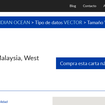
Blog
Contacto
A
NDIAN OCEAN
> Tipo de datos
VECTOR
> Tamaño
alaysia, West
Compra esta carta ná
ilidad