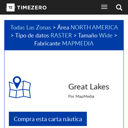
selector
de
idioma
de
Todas Las Zonas
> Área
NORTH AMERICA
la
> Tipo de datos
RASTER
> Tamaño
Wide
>
pantalla
de
Fabricante
MAPMEDIA
navegación
Great Lakes
Por MapMedia
Compra esta carta náutica