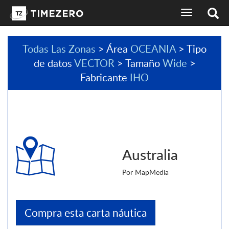
selector
de
idioma
de
Todas Las Zonas
> Área
OCEANIA
> Tipo
la
de datos
VECTOR
> Tamaño
Wide
>
pantalla
de
Fabricante
IHO
navegación
Australia
Por MapMedia
Compra esta carta náutica