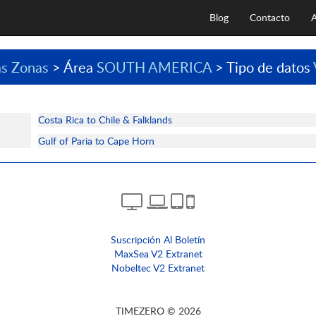
Blog
Contacto
A
as Zonas
> Área
SOUTH AMERICA
> Tipo de datos
Costa Rica to Chile & Falklands
Gulf of Paria to Cape Horn
Suscripción Al Boletín
MaxSea V2 Extranet
Nobeltec V2 Extranet
TIMEZERO © 2026