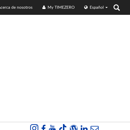
cerca de nosotros
My TIMEZERO
Español