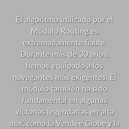
El algoritmo utilizado por el
Módulo Routing es
extremadamente fiable.
Durante más de 30 años,
hemos equipado a los
navegantes más exigentes. El
módulo también ha sido
fundamental en algunas
victorias legendarias en alta
mar, como la Vendée Globe y la