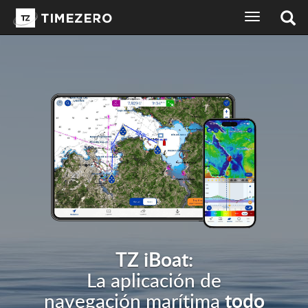
selector
de
idioma
de
la
pantalla
de
navegación
TZ iBoat:
La aplicación de
todo
navegación marítima