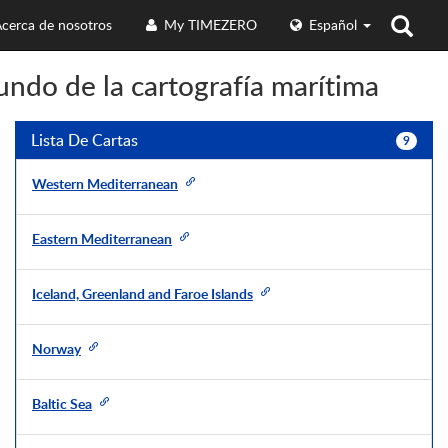
cerca de nosotros
My TIMEZERO
Español
ndo de la cartografía marítima
Lista De Cartas
9
Western Mediterranean
Eastern Mediterranean
Iceland, Greenland and Faroe Islands
Norway
Baltic Sea