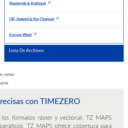
Skagerrak & Kattegat
UK, Ireland & the Channel
Europe West
Lista De Archivos
Europe North-West
s cartas
xacta.
 precisas con TIMEZERO
los formatos ráster y vectorial, TZ MAPS
rográficos, TZ MAPS ofrece cobertura para