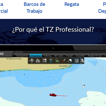
ca
Barcos de
Regata
P
cial
Trabajo
Dep
¿Por qué el TZ Professional?