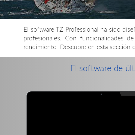
El software TZ Professional ha sido dis
profesionales. Con funcionalidades de
rendimiento. Descubre en esta sección 
El software de úl