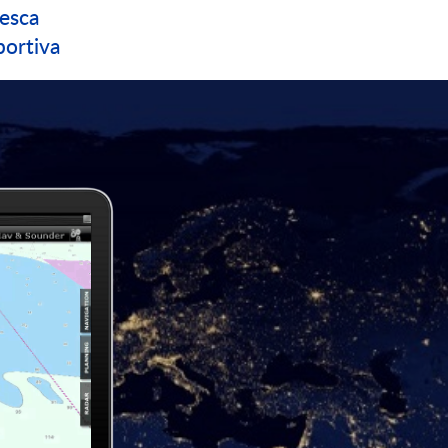
esca
ortiva