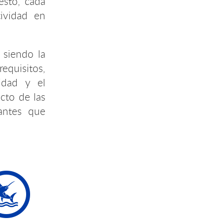
esto, cada
tividad en
 siendo la
requisitos,
idad y el
cto de las
tantes que