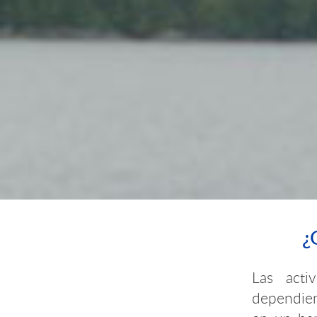
¿
Las acti
dependien