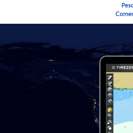
Pes
Comer