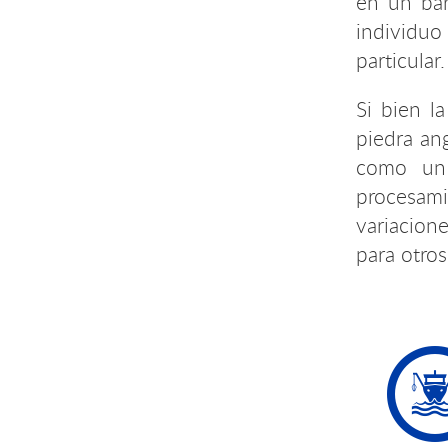
en un bar
individuo
particular.
Si bien l
piedra ang
como un 
procesami
variacion
para otros