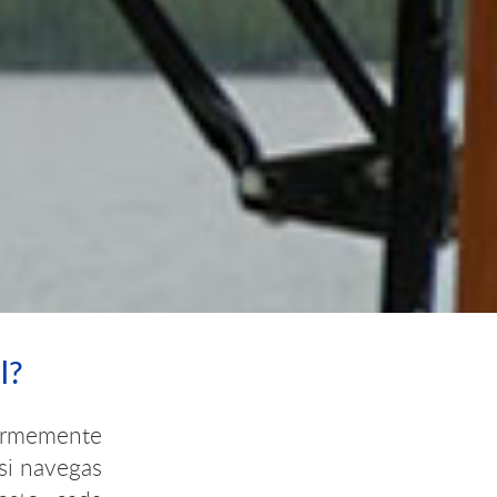
l?
ormemente
si navegas