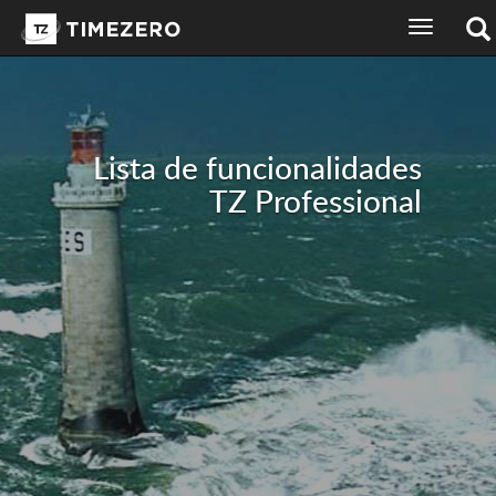
selector
de
idioma
de
la
pantalla
Lista de funcionalidades
de
navegación
TZ Professional