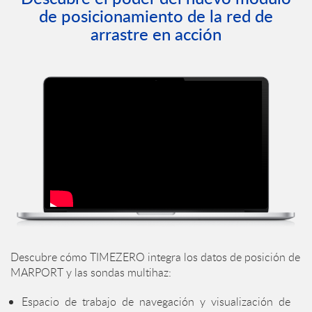
de posicionamiento de la red de
arrastre en acción
Descubre cómo TIMEZERO integra los datos de posición de
MARPORT y las sondas multihaz:
Espacio de trabajo de navegación y visualización de