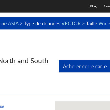
Blog
Con
one
ASIA
> Type de données
VECTOR
> Taille
Wid
North and South
Acheter cette carte
ité