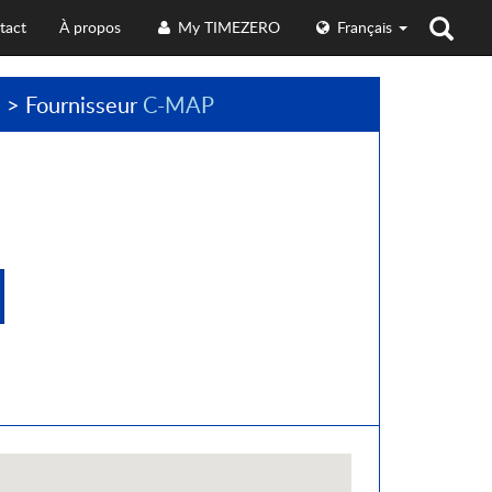
tact
À propos
My TIMEZERO
Français
e
> Fournisseur
C-MAP