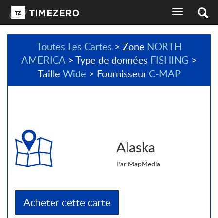
basculer
l'affichage
de
la
Toutes Les Cartes
> Zone
NORTH
navigation
AMERICA
> Type de données
FISHING
>
sélecteur
de
Taille
Wide
> Fournisseur
C-MAP
langues
Alaska
Par MapMedia
Acheter cette carte