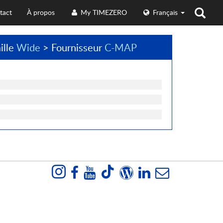
tact
À propos
My TIMEZERO
Français
ille
Wide
> Fournisseur
C-MAP