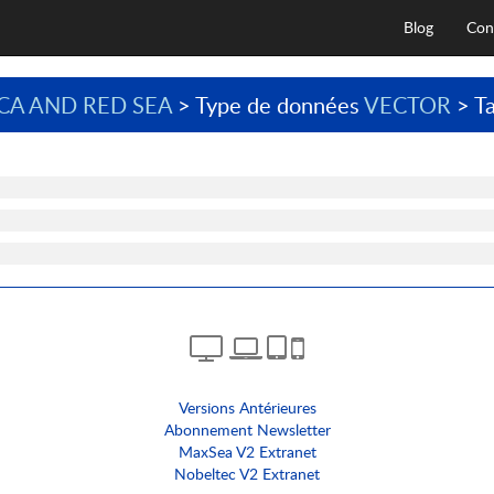
Blog
Con
CA AND RED SEA
> Type de données
VECTOR
> Ta
Versions Antérieures
Abonnement Newsletter
MaxSea V2 Extranet
Nobeltec V2 Extranet