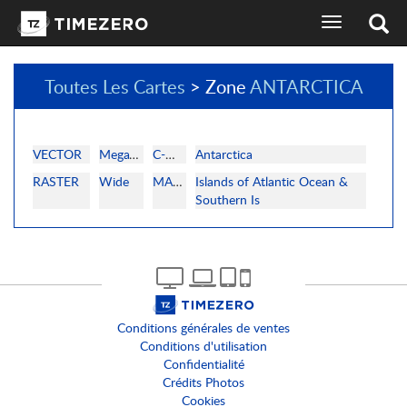
basculer
l'affichage
de
la
Toutes Les Cartes
> Zone
ANTARCTICA
navigation
sélecteur
de
langues
VECTOR
MegaWide
C-MAP
Antarctica
RASTER
Wide
MAPMEDIA
Islands of Atlantic Ocean &
Southern Is
Conditions générales de ventes
Conditions d'utilisation
Confidentialité
Crédits Photos
Cookies