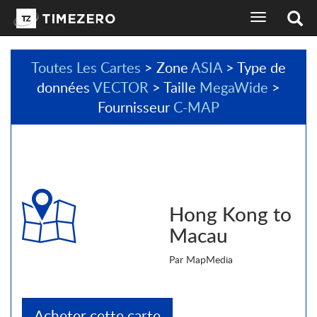
basculer
l'affichage
de
la
Toutes Les Cartes
> Zone
ASIA
> Type de
navigation
données
VECTOR
> Taille
MegaWide
>
sélecteur
de
Fournisseur
C-MAP
langues
Hong Kong to
Macau
Par MapMedia
Acheter cette carte