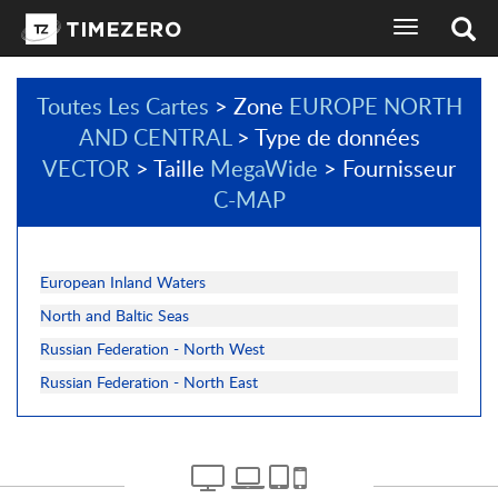
basculer
l'affichage
de
la
Toutes Les Cartes
> Zone
EUROPE NORTH
navigation
AND CENTRAL
> Type de données
sélecteur
de
VECTOR
> Taille
MegaWide
> Fournisseur
langues
C-MAP
European Inland Waters
North and Baltic Seas
Russian Federation - North West
Russian Federation - North East