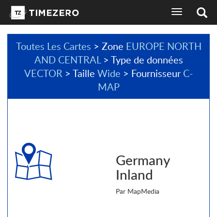
basculer
l'affichage
de
la
Toutes Les Cartes
> Zone
EUROPE NORTH
navigation
AND CENTRAL
> Type de données
sélecteur
de
VECTOR
> Taille
Wide
> Fournisseur
C-
langues
MAP
Germany
Inland
Par MapMedia