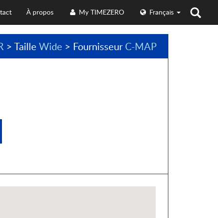
tact
À propos
My TIMEZERO
Français
R
> Taille
Wide
> Fournisseur
C-MAP