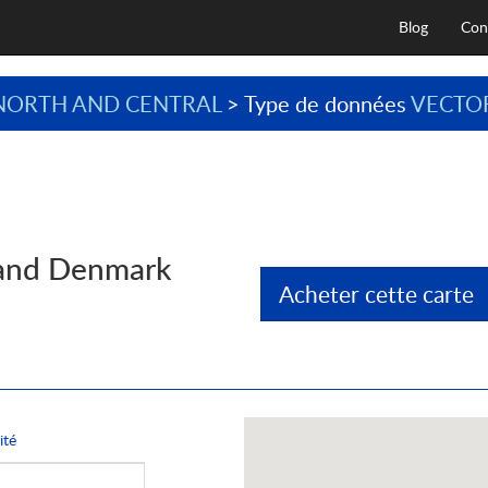
Blog
Con
NORTH AND CENTRAL
> Type de données
VECTO
 and Denmark
Acheter cette carte
ité