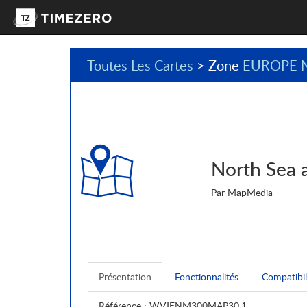
Toutes Les Cartes
> Zone
EUROPE 
North Sea
Par MapMedia
Présentation
Fonctionnalités
Compatibil
Référence
: WVJENM300MAP30.1