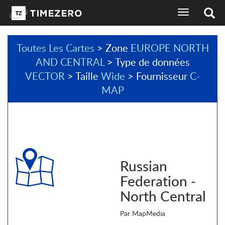
basculer
l'affichage
de
la
Toutes Les Cartes
> Zone
EUROPE NORTH
navigation
AND CENTRAL
> Type de données
sélecteur
de
VECTOR
> Taille
Wide
> Fournisseur
C-
langues
MAP
Russian
Federation -
North Central
Par MapMedia