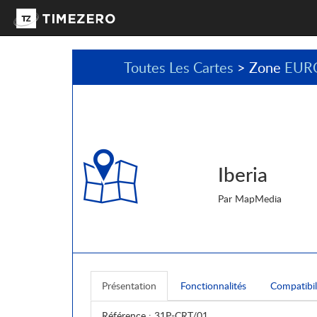
Toutes Les Cartes
> Zone
EUR
Iberia
Par MapMedia
Présentation
Fonctionnalités
Compatibil
Référence
: 31P-CRT/01