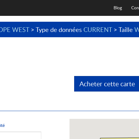
Blog
Con
OPE WEST
> Type de données
CURRENT
> Taille
W
Acheter cette carte
ité