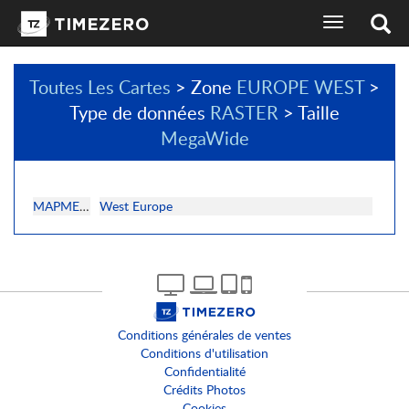
basculer
l'affichage
de
la
Toutes Les Cartes
> Zone
EUROPE WEST
>
navigation
Type de données
RASTER
> Taille
sélecteur
de
MegaWide
langues
MAPMEDIA
West Europe
Conditions générales de ventes
Conditions d'utilisation
Confidentialité
Crédits Photos
Cookies