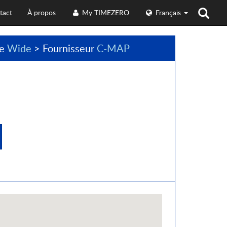
tact
À propos
My TIMEZERO
Français
le
Wide
> Fournisseur
C-MAP