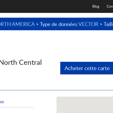
Blog
Con
RTH AMERICA
> Type de données
VECTOR
> Tail
North Central
Acheter cette carte
ité