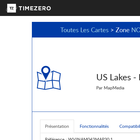
Toutes Les Cartes
> Zone
NO
US Lakes - 
Par MapMedia
Présentation
Fonctionnalités
Compatibil
Référence
: WVJNAM043MAP30.1