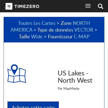
basculer
l'affichage
de
la
Toutes Les Cartes
> Zone
NORTH
navigation
AMERICA
> Type de données
VECTOR
>
sélecteur
de
Taille
Wide
> Fournisseur
C-MAP
langues
US Lakes -
North West
Par MapMedia
Acheter cette carte